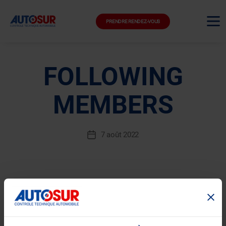
PRENDRE RENDEZ-VOUS
FOLLOWING
MEMBERS
7 août 2022
Date
de
l’article