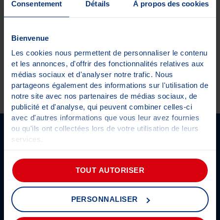
Consentement
Détails
À propos des cookies
TEA CEREDE
DYNAMIC CLUB PANHARD ET LEVASSOR
Bienvenue
Les cookies nous permettent de personnaliser le contenu
et les annonces, d'offrir des fonctionnalités relatives aux
médias sociaux et d'analyser notre trafic. Nous
partageons également des informations sur l'utilisation de
notre site avec nos partenaires de médias sociaux, de
←
→
publicité et d'analyse, qui peuvent combiner celles-ci
avec d'autres informations que vous leur avez fournies
ou qu'ils ont collectées lors de votre utilisation de leurs
SUIVEZ-NOUS SUR LES RÉSEAUX
services.
Pour plus d'informations sur les cookies,
cliquez-ici
.
TOUT AUTORISER
Prendre rendez-vous
Actualités
Être alerté
Présentation du groupe
PERSONNALISER
Informations CT
Découvrez Autosur