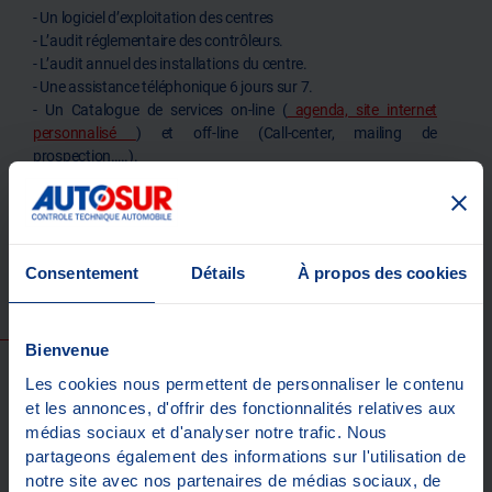
- Un logiciel d’exploitation des centres
- L’audit réglementaire des contrôleurs.
- L’audit annuel des installations du centre.
- Une assistance téléphonique 6 jours sur 7.
- Un Catalogue de services on-line (
agenda, site internet
personnalisé
) et off-line (Call-center, mailing de
prospection…..).
Consentement
Détails
À propos des cookies
UNE GESTION SIMPLE DE L'ACTIVITÉ
Bienvenue
DE TOUS VOS CENTRES EN 1 CLIC
Les cookies nous permettent de personnaliser le contenu
et les annonces, d'offrir des fonctionnalités relatives aux
Grâce à notre portail « Websur », vous pouvez gérer vos
médias sociaux et d'analyser notre trafic. Nous
centres à distance en 1 seul clic.
partageons également des informations sur l'utilisation de
notre site avec nos partenaires de médias sociaux, de