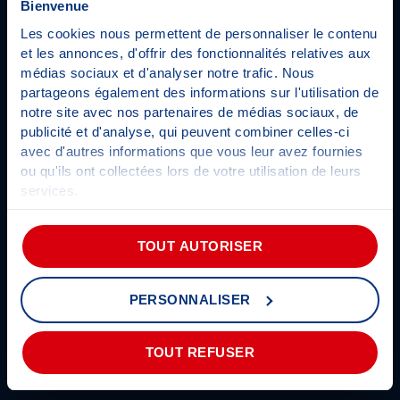
Bienvenue
Les cookies nous permettent de personnaliser le contenu
N°*
et les annonces, d'offrir des fonctionnalités relatives aux
médias sociaux et d'analyser notre trafic. Nous
partageons également des informations sur l'utilisation de
ADRESSE*
notre site avec nos partenaires de médias sociaux, de
publicité et d'analyse, qui peuvent combiner celles-ci
avec d'autres informations que vous leur avez fournies
ou qu'ils ont collectées lors de votre utilisation de leurs
services.
COMPLÉMENT D'ADRESSE
Pour plus d'informations sur les cookies,
cliquez-ici
.
TOUT AUTORISER
CODE POSTAL*
PERSONNALISER
TOUT REFUSER
VILLE*