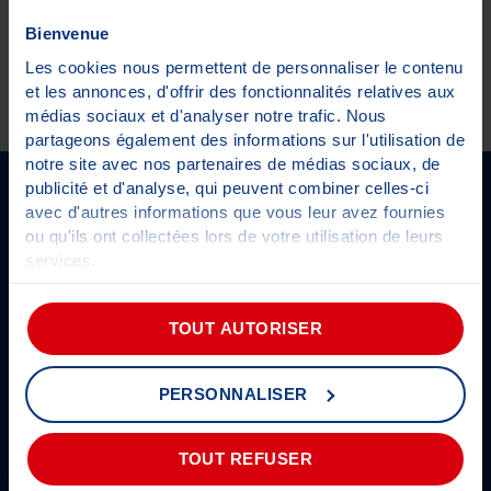
Bienvenue
Les cookies nous permettent de personnaliser le contenu
Combien coûte un contrôle technique ?
et les annonces, d'offrir des fonctionnalités relatives aux
médias sociaux et d'analyser notre trafic. Nous
partageons également des informations sur l'utilisation de
notre site avec nos partenaires de médias sociaux, de
SUIVEZ-NOUS SUR LES RÉSEAUX
publicité et d'analyse, qui peuvent combiner celles-ci
avec d'autres informations que vous leur avez fournies
ou qu'ils ont collectées lors de votre utilisation de leurs
services.
Prendre rendez-vous
Actualités
Pour plus d'informations sur les cookies,
cliquez-ici
.
TOUT AUTORISER
Être alerté
Présentation du groupe
Informations CT
Découvrez Autosur
Classic
PERSONNALISER
FAQ
Les partenaires
Les engagements Autosur
Conditions générales de
TOUT REFUSER
Accessibilité
vente