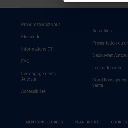
Prendre rendez-vous
Actualités
Être alerté
Présentation du g
Informations CT
Découvrez Autosur
FAQ
Les partenaires
Les engagements
Autosur
Conditions généra
vente
Accessibilité
MENTIONS LÉGALES
PLAN DU SITE
COOKIES