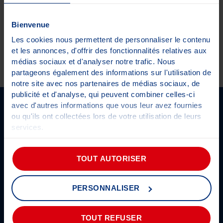
Bienvenue
Les cookies nous permettent de personnaliser le contenu
et les annonces, d'offrir des fonctionnalités relatives aux
médias sociaux et d'analyser notre trafic. Nous
partageons également des informations sur l'utilisation de
notre site avec nos partenaires de médias sociaux, de
←
→
publicité et d'analyse, qui peuvent combiner celles-ci
SUIVEZ-NOUS SUR LES RÉSEAUX
avec d'autres informations que vous leur avez fournies
ou qu'ils ont collectées lors de votre utilisation de leurs
services.
Pour plus d'informations sur les cookies,
cliquez-ici
.
Prendre rendez-vous
Actualités
TOUT AUTORISER
Être alerté
Présentation du groupe
Informations CT
Découvrez Autosur
PERSONNALISER
Classic
FAQ
Les partenaires
Les engagements Autosur
TOUT REFUSER