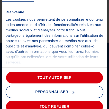
Bienvenue
Les cookies nous permettent de personnaliser le contenu
et les annonces, d'offrir des fonctionnalités relatives aux
médias sociaux et d'analyser notre trafic. Nous
partageons également des informations sur l'utilisation de
notre site avec nos partenaires de médias sociaux, de
←
→
publicité et d'analyse, qui peuvent combiner celles-ci
SUIVEZ-NOUS SUR LES RÉSEAUX
avec d'autres informations que vous leur avez fournies
ou qu'ils ont collectées lors de votre utilisation de leurs
services.
Pour plus d'informations sur les cookies,
cliquez-ici
.
Prendre rendez-vous
Actualités
TOUT AUTORISER
Être alerté
Présentation du groupe
Informations CT
Découvrez Autosur
PERSONNALISER
Classic
FAQ
Les partenaires
Les engagements Autosur
TOUT REFUSER