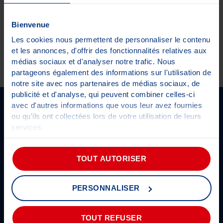
Bienvenue
Les cookies nous permettent de personnaliser le contenu
et les annonces, d'offrir des fonctionnalités relatives aux
médias sociaux et d'analyser notre trafic. Nous
partageons également des informations sur l'utilisation de
notre site avec nos partenaires de médias sociaux, de
←
→
publicité et d'analyse, qui peuvent combiner celles-ci
SUIVEZ-NOUS SUR LES RÉSEAUX
avec d'autres informations que vous leur avez fournies
ou qu'ils ont collectées lors de votre utilisation de leurs
services.
Pour plus d'informations sur les cookies,
cliquez-ici
.
Prendre rendez-vous
Actualités
TOUT AUTORISER
Être alerté
Présentation du groupe
Informations CT
Découvrez Autosur
PERSONNALISER
Classic
FAQ
Les partenaires
Les engagements Autosur
TOUT REFUSER