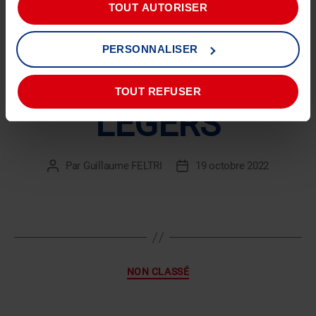
LES 137 POINTS
TOUT AUTORISER
DU CONTRÔLE –
PERSONNALISER
VÉHICULES
TOUT REFUSER
LÉGERS
Par
Guillaume FELTRI
19 octobre 2022
Auteur
Date
de
de
l’article
l’article
Catégories
NON CLASSÉ