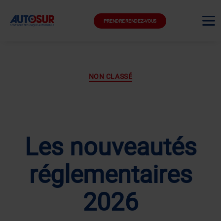
PRENDRE RENDEZ-VOUS
Auteur/autrice :
Guillaume FELTRI
Catégories
NON CLASSÉ
Les nouveautés
réglementaires
2026