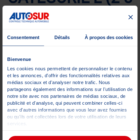
ROUES, QUAD,
VOITURETTE)
Consentement
Détails
À propos des cookies
Par
Guillaume FELTRI
4 avril 2024
Auteur
Date
de
de
Bienvenue
l’article
l’article
Les cookies nous permettent de personnaliser le contenu
et les annonces, d'offrir des fonctionnalités relatives aux
médias sociaux et d'analyser notre trafic. Nous
partageons également des informations sur l'utilisation de
notre site avec nos partenaires de médias sociaux, de
Catégories
NON CLASSÉ
publicité et d'analyse, qui peuvent combiner celles-ci
avec d'autres informations que vous leur avez fournies
ou qu'ils ont collectées lors de votre utilisation de leurs
services.
Pour plus d'informations sur les cookies,
cliquez-ici
.