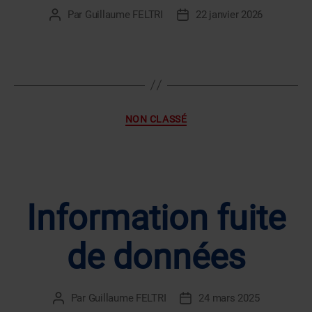
Par
Guillaume FELTRI
22 janvier 2026
Auteur
Date
de
de
l’article
l’article
Catégories
NON CLASSÉ
Information fuite
de données
Par
Guillaume FELTRI
24 mars 2025
Auteur
Date