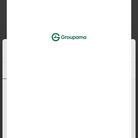
Afin de connaitre les conditions du
partenariat, cliquez sur le logo partenaire ci-
dessous.
Vous êtes une entreprise, vous souhaitez
mettre en place un partenariat avec
AUTOSUR, ou réaliser le contrôle technique
de votre flotte de véhicules, n’hésitez pas à
contacter notre Responsable Grands
Consentement
Détails
À propos des cookies
Comptes au 0149041530 ou
x.chaillou@autosur.com
Bienvenue
Les cookies nous permettent de personnaliser le contenu
et les annonces, d'offrir des fonctionnalités relatives aux
médias sociaux et d'analyser notre trafic. Nous
partageons également des informations sur l'utilisation de
notre site avec nos partenaires de médias sociaux, de
publicité et d'analyse, qui peuvent combiner celles-ci