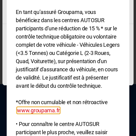
avec d'autres informations que vous leur avez fournies
ou qu'ils ont collectées lors de votre utilisation de leurs
En tant qu’assuré Groupama, vous
services.
bénéficiez dans les centres AUTOSUR
participants d’une réduction de 15 % * sur le
Pour plus d'informations sur les cookies,
cliquez-ici
.
contrôle technique obligatoire ou volontaire
TOUT AUTORISER
complet de votre véhicule - Véhicules Legers
(<3.5 Tonnes) ou Catégorie L (2-3 Roues,
PERSONNALISER
Quad, Voiturette), sur présentation d'un
justificatif d'assurance du véhicule, en cours
TOUT REFUSER
de validité. Le justificatif est à présenter
avant le début du contrôle technique.
SUIVEZ-NOUS SUR LES RÉSEAUX
*Offre non cumulable et non rétroactive
www.groupama.fr
• Pour connaître le centre AUTOSUR
Prendre rendez-vous
Actualités
participant le plus proche, veuillez saisir