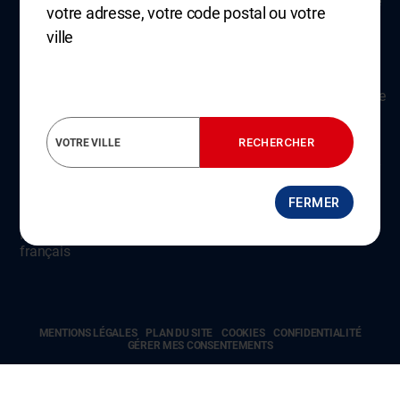
Être alerté
Présentation du groupe
votre adresse, votre code postal ou votre
Informations CT
Découvrez Autosur
ville
Classic
FAQ
Les partenaires
Les engagements Autosur
Conditions générales de
Accessibilité
vente
Ouvrir un centre
Nous rejoindre
FERMER
Nous contacter
Marque préférée des
français
MENTIONS LÉGALES
PLAN DU SITE
COOKIES
CONFIDENTIALITÉ
GÉRER MES CONSENTEMENTS
Copyright© Autosur 2022 - Tous droits réservés