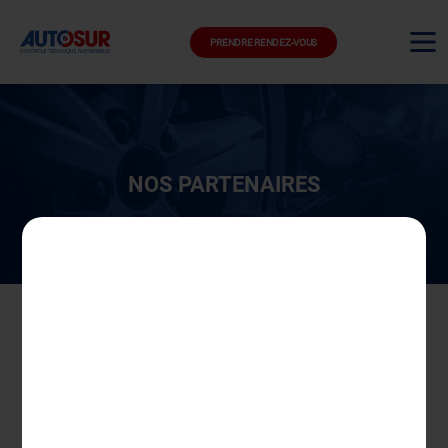
PRENDRE RENDEZ-VOUS
NOS PARTENAIRES
Vous êtes adhérent ou client de l’un de nos
partenaires ci-dessous ? Les centres
AUTOSUR participants vous offrent des
avantages sur votre contrôle technique.