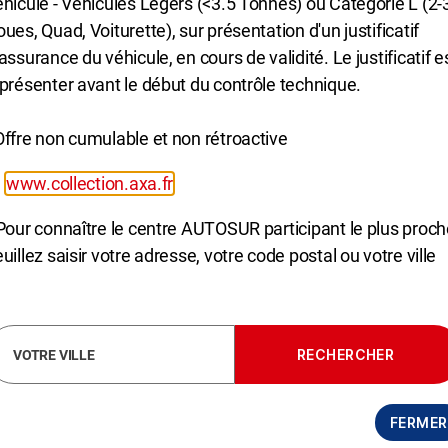
éhicule - Véhicules Legers (<3.5 Tonnes) ou Catégorie L (2-
aliser le contrôle technique de votre flotte de véhicules, 
ues, Quad, Voiturette), sur présentation d'un justificatif
tacter notre Responsable Grands Comptes au 014904153
assurance du véhicule, en cours de validité. Le justificatif e
x.chaillou@autosur.com
e personnaliser le contenu et les annonces, d'offrir des fonctio
 présenter avant le début du contrôle technique.
rafic. Nous partageons également des informations sur l'utilisati
, de publicité et d'analyse, qui peuvent combiner celles-ci avec
Offre non cumulable et non rétroactive
ils ont collectées lors de votre utilisation de leurs services.
•
www.collection.axa.fr
 les cookies,
cliquez-ici
.
 Pour connaître le centre AUTOSUR participant le plus proch
uillez saisir votre adresse, votre code postal ou votre ville
PERSONNALISER
FERMER