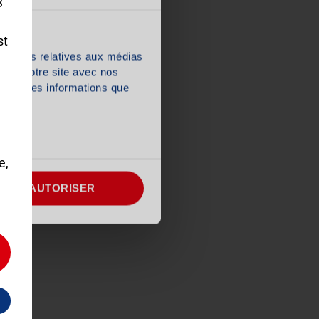
3
n’hésitez pas à
0 ou
st
nnalités relatives aux médias
on de notre site avec nos
 d'autres informations que
e,
TOUT AUTORISER