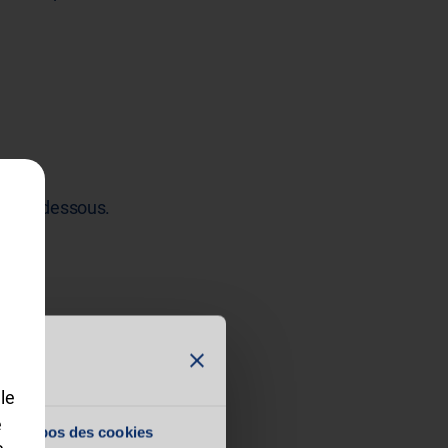
aire ci-dessous.
le
e
ariat avec
À propos des cookies