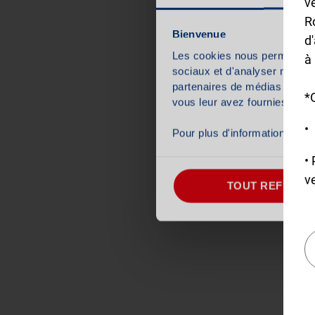
v
AUTOSUR, ou ré
Ro
con
Bienvenue
d'
Les cookies nous permettent d
à
sociaux et d'analyser notre t
partenaires de médias sociaux
*
vous leur avez fournies ou qu'
Pour plus d'informations sur
•
ve
TOUT REFUSER