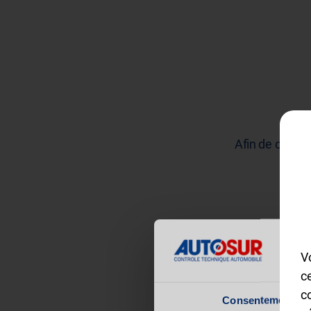
Afin de connait
V
c
c
Vous êtes
Consentement