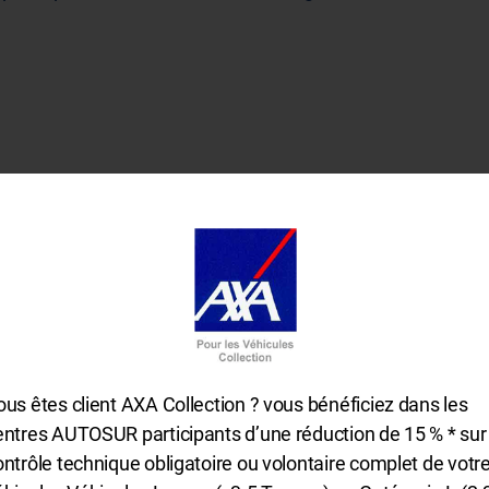
re les conditions du partenariat, cliquez sur le logo parten
ous êtes client AXA Collection ? vous bénéficiez dans les
entres AUTOSUR participants d’une réduction de 15 % * sur 
ontrôle technique obligatoire ou volontaire complet de votr
 une entreprise, vous souhaitez mettre en place un parten
Détails